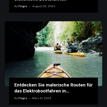
By
Fingro
August 22, 2024
Entdecken Sie malerische Routen für
das Elektrobootfahren in
Deutschland
By
Fingro
März 21, 2024