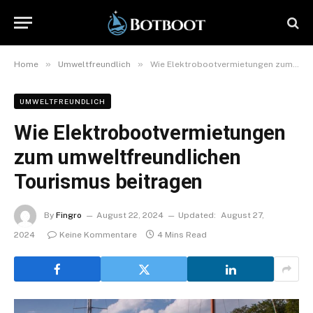
»
»
Home
Umweltfreundlich
Wie Elektrobootvermietungen zum umweltfreundlichen Tourismus beitragen
UMWELTFREUNDLICH
Wie Elektrobootvermietungen
zum umweltfreundlichen
Tourismus beitragen
By
Fingro
August 22, 2024
Updated:
August 27,
2024
Keine Kommentare
4 Mins Read