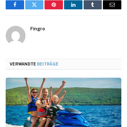
Facebook
Twitter
Pinterest
LinkedIn
Tumblr
Email
Fingro
VERWANDTE
BEITRÄGE