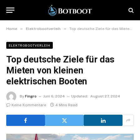
»
»
Home
Elektrobootverleih
Top deutsche Ziele für das Mieten von kleinen elektrischen Booten
ELEKTROBOOTVERLEIH
Top deutsche Ziele für das
Mieten von kleinen
elektrischen Booten
By
Fingro
Juni 6, 2024
Updated:
August 27, 2024
Keine Kommentare
4 Mins Read